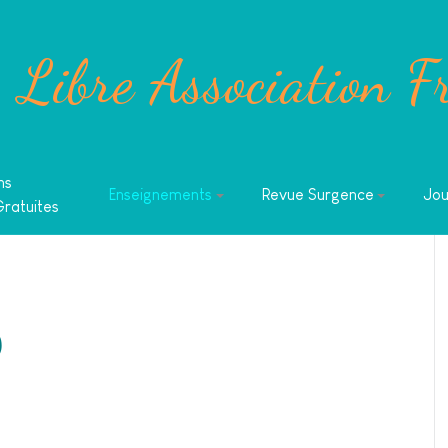
Libre Association F
ns
Enseignements
Revue Surgence
Jou
Gratuites
)