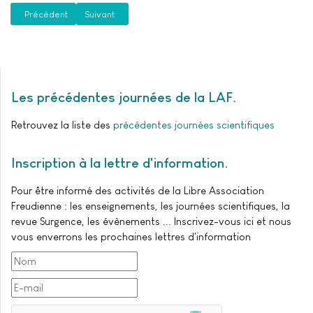
Article précédent : Maggio 2017, Cuneo : "Il neo-femminile nel regno d
Article suivant : Juin 2016, Limoges : Que serait une in
Précédent
Suivant
Les précédentes journées de la LAF
Retrouvez la liste des
précédentes journées scientifiques
Inscription à la lettre d'information
Pour être informé des activités de la Libre Association
Freudienne : les enseignements, les journées scientifiques, la
revue Surgence, les évènements ... Inscrivez-vous ici et nous
vous enverrons les prochaines lettres d'information