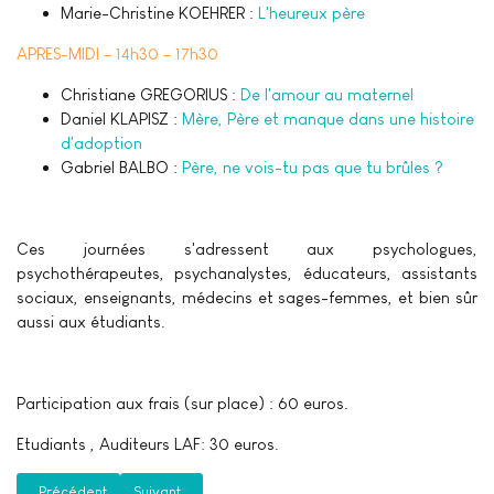
Marie-Christine KOEHRER :
L'heureux père
APRES-MIDI – 14h30 – 17h30
Christiane GREGORIUS :
De l'amour au maternel
Daniel KLAPISZ :
Mère, Père et manque dans une histoire
d'adoption
Gabriel BALBO :
Père, ne vois-tu pas que tu brûles ?
Ces journées s'adressent aux psychologues,
psychothérapeutes, psychanalystes, éducateurs, assistants
sociaux, enseignants, médecins et sages-femmes, et bien sûr
aussi aux étudiants.
Participation aux frais (sur place) : 60 euros.
Etudiants , Auditeurs LAF: 30 euros.
Article précédent : Mai 2008, Paris : Le sujet est-il négociable dans l'Inst
Article suivant : Septembre 2007, Paris : Adultères
Précédent
Suivant