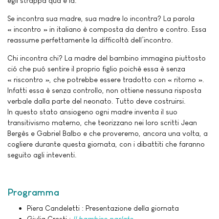
egli strappa qua e là.
Se incontra sua madre, sua madre lo incontra? La parola
« incontro » in italiano è composta da dentro e contro. Essa
reassume perfettamente la difficoltà dell’incontro.
Chi incontra chi? La madre del bambino immagina piuttosto
ció che puó sentire il proprio figlio poichè essa è senza
« riscontro », che potrebbe essere tradotto con « ritorno ».
Infatti essa è senza controllo, non ottiene nessuna risposta
verbale dalla parte del neonato. Tutto deve costruirsi.
In questo stato ansiogeno ogni madre inventa il suo
transitivismo materno, che teorizzano nei loro scritti Jean
Bergès e Gabriel Balbo e che proveremo, ancora una volta, a
cogliere durante questa giornata, con i dibattiti che faranno
seguito agli inteventi.
Programma
Piera Candeletti : Presentazione della giornata
Giulia Cresti :
Il bambino parlato