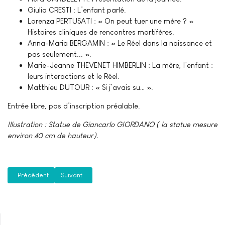
Giulia CRESTI : L’enfant parlé.
Lorenza PERTUSATI : « On peut tuer une mère ? »
Histoires cliniques de rencontres mortifères.
Anna-Maria BERGAMIN : « Le Réel dans la naissance et
pas seulement... ».
Marie-Jeanne THEVENET HIMBERLIN : La mère, l’enfant :
leurs interactions et le Réel.
Matthieu DUTOUR : « Si j’avais su… ».
Entrée libre, pas d’inscription préalable.
Illustration : Statue de Giancarlo GIORDANO ( la statue mesure
environ 40 cm de hauteur).
Article précédent : Avril 2025, Paris : Entrecroisements de lectures
Article suivant : Juin 2024, Limoges : Sur le transitivisme
Précédent
Suivant