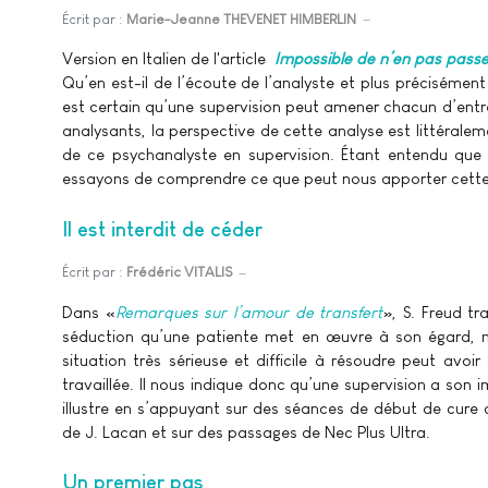
Écrit par :
Marie-Jeanne THEVENET HIMBERLIN
Version en Italien de l'article
Impossible de n’en pas passe
Qu’en est-il de l’écoute de l’analyste et plus précisément
est certain qu’une supervision peut amener chacun d’entre e
analysants, la perspective de cette analyse est littéralem
de ce psychanalyste en supervision. Étant entendu que 
essayons de comprendre ce que peut nous apporter cette 
Il est interdit de céder
Écrit par :
Frédéric VITALIS
Dans «
Remarques sur l’amour de transfert
», S. Freud tr
séduction qu’une patiente met en œuvre à son égard, 
situation très sérieuse et difficile à résoudre peut avoi
travaillée. Il nous indique donc qu’une supervision a son 
illustre en s’appuyant sur des séances de début de cure de
de J. Lacan et sur des passages de Nec Plus Ultra.
Un premier pas