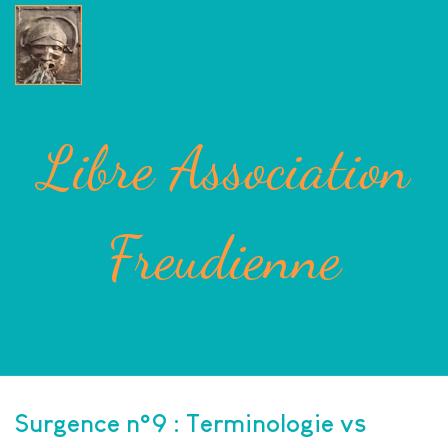
Libre Association
Freudienne
Surgence n°9 : Terminologie vs