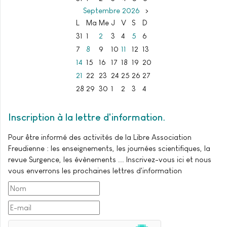
Septembre
2026
>
L
Ma
Me
J
V
S
D
31
1
2
3
4
5
6
7
8
9
10
11
12
13
14
15
16
17
18
19
20
21
22
23
24
25
26
27
28
29
30
1
2
3
4
Inscription à la lettre d'information
Pour être informé des activités de la Libre Association
Freudienne : les enseignements, les journées scientifiques, la
revue Surgence, les évènements ... Inscrivez-vous ici et nous
vous enverrons les prochaines lettres d'information