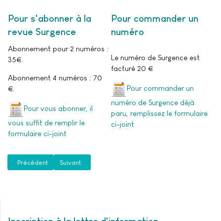
Pour s'abonner à la
Pour commander un
revue Surgence
numéro
Abonnement pour 2 numéros :
Le numéro de Surgence est
35€.
facturé 20 €
Abonnement 4 numéros : 70
Pour commander un
€.
numéro de Surgence déjà
Pour vous abonner, il
paru, remplissez le formulaire
vous suffit de remplir le
ci-joint
formulaire ci-joint
Article précédent : Instances décisionnelles
Article suivant : Participer aux travaux de la Libre Ass
Précédent
Suivant